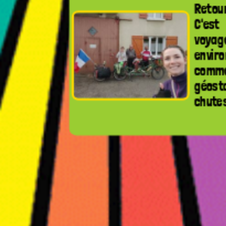
Retou
C'est
voyag
enviro
comme 
géost
chutes