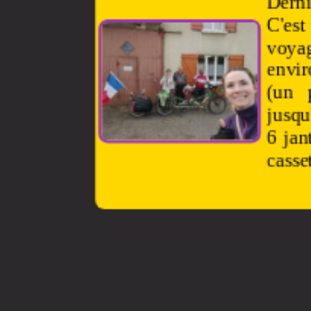
Derni
C'est
voyag
envi
(un 
jusqu
6 jan
casset